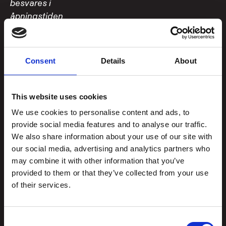
besvares i
åpningstiden
Booke bord i Brasseri?
Book bord her
eller
Consent
Details
About
ring +47 919 97 455
Åpningstider
This website uses cookies
Utstillingene
We use cookies to personalise content and ads, to
Man, tirs, lør og søn: 11–17
provide social media features and to analyse our traffic.
Ons, tors og fre: 11–21
We also share information about your use of our site with
our social media, advertising and analytics partners who
Brasseri, 1. etasje
may combine it with other information that you’ve
Man-lør: 11-22
provided to them or that they’ve collected from your use
Søndag: 11-19
of their services.
Panorama, 9. etasje
Consent
Man, tirs, lør og søn: 11-17