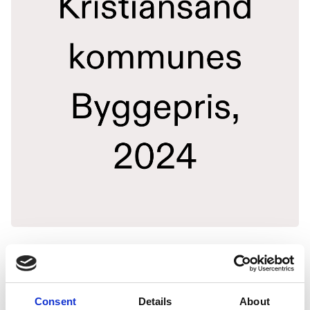
Consent
Details
About