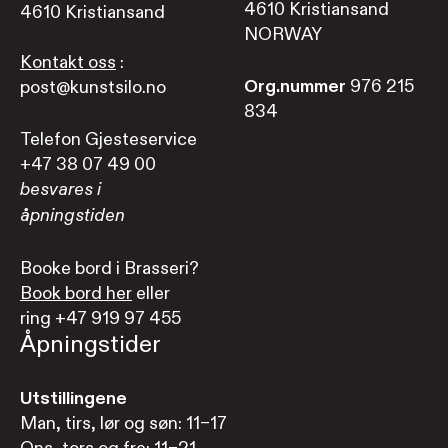
4610 Kristiansand
4610 Kristiansand
NORWAY
Kontakt oss
:
Org.nummer
976 215
post@kunstsilo.no
834
Telefon Gjesteservice
+47 38 07 49 00
besvares i
åpningstiden
Booke bord i Brasseri?
Book bord her
eller
ring +47 919 97 455
Åpningstider
Utstillingene
Man, tirs, lør og søn: 11–17