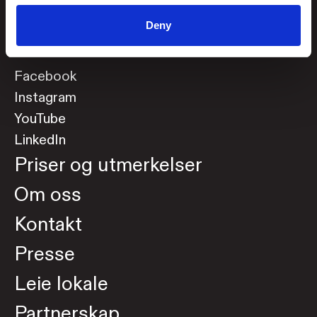
Avvikende åpningstider og helligdager
Deny
Hold deg oppdatert
Facebook
Instagram
YouTube
LinkedIn
Priser og utmerkelser
Om oss
Kontakt
Presse
Leie lokale
Partnerskap