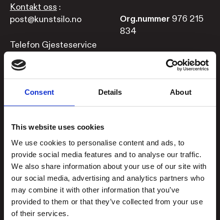
Kontakt oss
:
Org.nummer
976 215
post@kunstsilo.no
834
Telefon Gjesteservice
+47 38 07 49 00
besvares i
åpningstiden
Consent
Details
About
Booke bord i Brasseri?
Book bord her
eller
This website uses cookies
ring +47 919 97 455
We use cookies to personalise content and ads, to
Åpningstider
provide social media features and to analyse our traffic.
We also share information about your use of our site with
Utstillingene
our social media, advertising and analytics partners who
Man, tirs, lør og søn: 11–17
may combine it with other information that you’ve
Ons, tors og fre: 11–21
provided to them or that they’ve collected from your use
of their services.