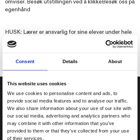
omviser. Besøk utstillingen ved å klikkeBesøk oss på
egenhånd
HUSK: Lærer er ansvarlig for sine elever under hele
besøket. Hold gruppen samlet og unngå å ta på
kunsten.
Consent
Details
About
This website uses cookies
We use cookies to personalise content and ads, to
Stiftelsen
Postadresse
provide social media features and to analyse our traffic.
Kunstsilo
We also share information about your use of our site with
our social media, advertising and analytics partners who
Kunstsilo
may combine it with other information that you’ve
Sjølystveien 8
Sjølystveien 8,
provided to them or that they’ve collected from your use
4610 Kristiansand
4610 Kristiansand
of their services.