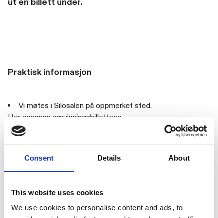
ut en billett under.
Praktisk informasjon
Vi møtes i Silosalen på oppmerket sted.
Her scannes omvisningsbillettene.
Selve omvisningen varer i ca. 35. minutter.
Barn over 12 år kan gå uten foreldre.
Omvisningen er på norsk.
Consent
Details
About
Vi gjør oppmerksom på at ledsagerbilletter krever
ledsagerbevis. Medlemmer må scanne medlemskortet sitt
sammen med omvisningsbillett.
This website uses cookies
Gratis billett for barn til og med 18 år – må bestilles.
We use cookies to personalise content and ads, to