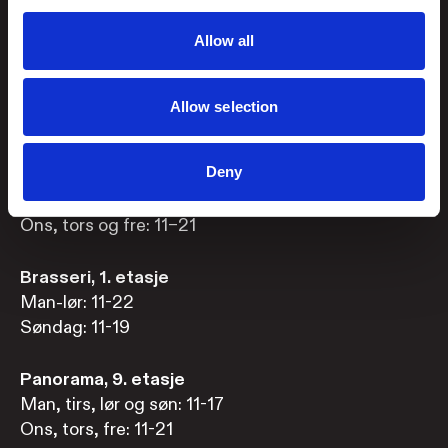
Allow all
Booke bord i Brasseri?
Book bord her
eller
ring +47 919 97 455
Allow selection
Åpningstider
Deny
Utstillingene
Man, tirs, lør og søn: 11–17
Ons, tors og fre: 11–21
Brasseri, 1. etasje
Man-lør: 11-22
Søndag: 11-19
Panorama, 9. etasje
Man, tirs, lør og søn: 11-17
Ons, tors, fre: 11-21