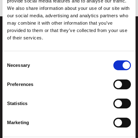
provide social media features and to analyse our traffic.
We also share information about your use of our site with
our social media, advertising and analytics partners who
may combine it with other information that you’ve
provided to them or that they’ve collected from your use
of their services.
Stiftelsen
Postadresse
Kunstsilo
Kunstsilo
Consent
Sjølystveien 8
Sjølystveien 8,
Necessary
Selection
4610 Kristiansand
4610 Kristiansand
NORWAY
Preferences
Kontakt oss
:
Org.nummer
976 215
post@kunstsilo.no
834
Statistics
Telefon Gjesteservice
+47 38 07 49 00
Marketing
besvares i
åpningstiden