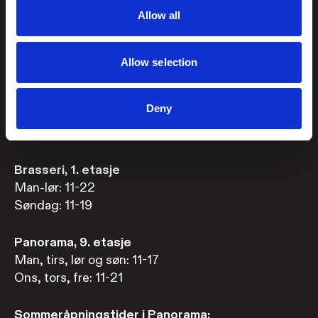
Booke bord i Brasseri?
Allow all
Book bord her
eller
ring +47 919 97 455
Åpningstider
Allow selection
Utstillingene
Deny
Man, tirs, lør og søn: 11–17
Ons, tors og fre: 11–21
Brasseri, 1. etasje
Man-lør: 11-22
Søndag: 11-19
Panorama, 9. etasje
Man, tirs, lør og søn: 11-17
Ons, tors, fre: 11-21
Sommeråpningstider i Panorama: