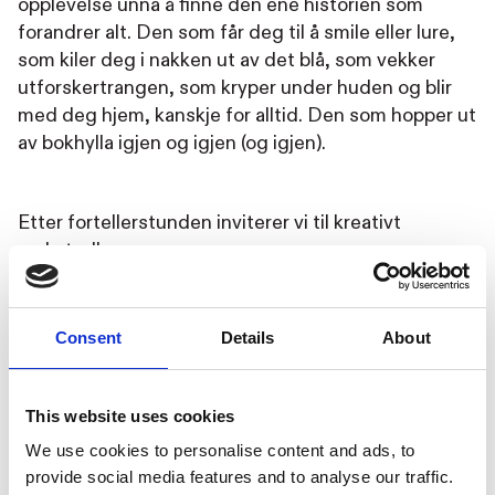
opplevelse unna å finne den ene historien som
forandrer alt. Den som får deg til å smile eller lure,
som kiler deg i nakken ut av det blå, som vekker
utforskertrangen, som kryper under huden og blir
med deg hjem, kanskje for alltid. Den som hopper ut
av bokhylla igjen og igjen (og igjen).
Etter fortellerstunden inviterer vi til kreativt
verksted!
Passer best for barn fra 3 til 6 år.
Consent
Details
About
Velkommen!
This website uses cookies
We use cookies to personalise content and ads, to
provide social media features and to analyse our traffic.