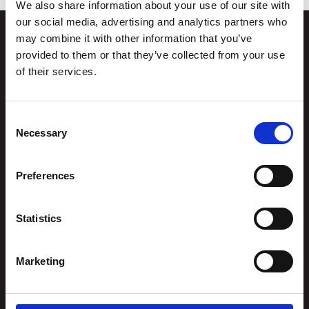
We also share information about your use of our site with
our social media, advertising and analytics partners who
may combine it with other information that you’ve
provided to them or that they’ve collected from your use
Stiftelsen
Postadresse
of their services.
Kunstsilo
Kunstsilo
Sjølystveien 8
Sjølystveien 8,
Consent
Necessary
4610 Kristiansand
Selection
4610 Kristiansand
NORWAY
Kontakt oss
:
Preferences
Org.nummer
976 215
post@kunstsilo.no
834
Statistics
Telefon Gjesteservice
+47 38 07 49 00
besvares i
Marketing
åpningstiden