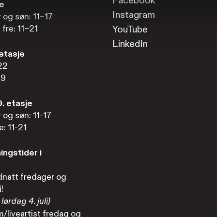
Facebook
ne
Instagram
r og søn: 11–17
 fre: 11–21
YouTube
LinkedIn
 etasje
22
19
. etasje
r og søn: 11-17
e: 11-21
ngstider i
dnatt fredager og
i!
lørdag 4. juli)
/liveartist fredag og