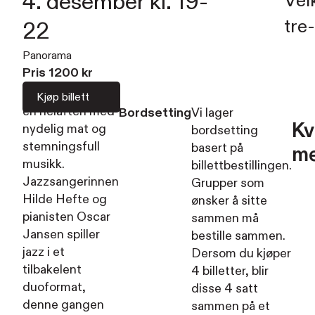
4. desember kl. 19-
Vel
tre
22
Panorama
Pris
1200
kr
Vi inviterer inn til
Kjøp billett
en helaften med
Bordsetting
Vi lager
Kv
nydelig mat og
bordsetting
stemningsfull
basert på
m
musikk.
billettbestillingen.
Jazzsangerinnen
Grupper som
Hilde Hefte og
ønsker å sitte
pianisten Oscar
sammen må
Jansen spiller
bestille sammen.
jazz i et
Dersom du kjøper
tilbakelent
4 billetter, blir
duoformat,
disse 4 satt
denne gangen
sammen på et