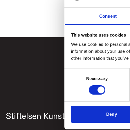
Consent
This website uses cookies
We use cookies to personalis
information about your use of
other information that you’ve
Consent
Necessary
Selection
Stiftelsen Kunstsilo
Åpnings
Deny