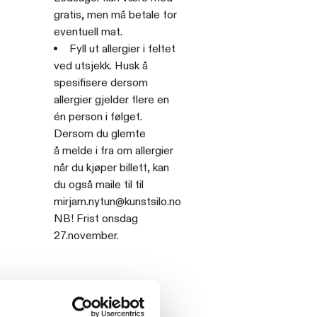
gratis, men må betale for
eventuell mat.
Fyll ut allergier i feltet
ved utsjekk. Husk å
spesifisere dersom
allergier gjelder flere en
én person i følget.
Dersom du glemte
å melde i fra om allergier
når du kjøper billett, kan
du også maile til til
mirjam.nytun@kunstsilo.no
NB! Frist onsdag
27.november.