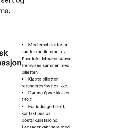
nsert og
ama.
Medlemsbilletter er
sk
kun for medlemmer av
Kunstsilo. Medlemsbevis
masjon
fremvises sammen med
billetten.
Kjøpte billetter
refunderes/byttes ikke.
Dørene åpner klokken
18:30.
For ledsagerbillett,
kontakt oss på
post@kunstsilo.no.
Ledsager kan være med