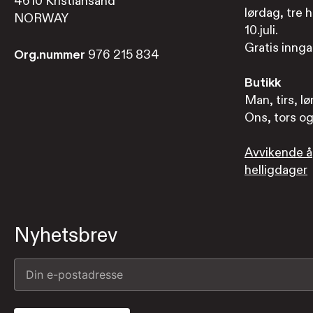
4610 Kristiansand
lørdag, tre h
NORWAY
10.juli.
Gratis inngan
Org.nummer
976 215 834
Butikk
Man, tirs, lø
Ons, tors og 
Avvikende å
helligdager
Nyhetsbrev