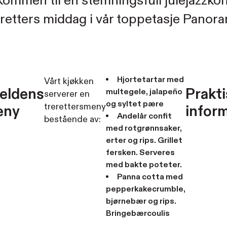
kommen til en stemningsfull julejazzko
-retters middag i vår toppetasje Panor
Hjortetartar med
Vårt kjøkken
eldens
Prakti
multegele, jalapeño
serverer en
og syltet pære
trerettersmeny
eny
infor
Andelår confit
bestående av:
med rotgrønnsaker,
erter og rips. Grillet
fersken. Serveres
med bakte poteter.
Panna cotta med
pepperkakecrumble,
bjørnebær og rips.
Bringebærcoulis