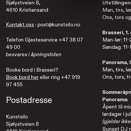
Sjølystveien 8,
Utstillinge
4610 Kristiansand
Man, tirs, lø
Ons, tors og
Kontakt oss
: post@kunstsilo.no
Brasseri, 1.
Telefon Gjesteservice +47 38 07
Man-lør: 11-
49 00
Søndag: 11-
besvares i åpningstiden
Panorama, 9
Man, tirs, lø
Booke bord i Brasseri?
Ons, tors, fr
Book bord her
eller ring +47 919
97 455
Sommeråpni
Postadresse
Panorama:
Åpent til mi
lørdager i jul
Kunstsilo
(gjelder ikke 
Sjølystveien 8
Sunset DJ m