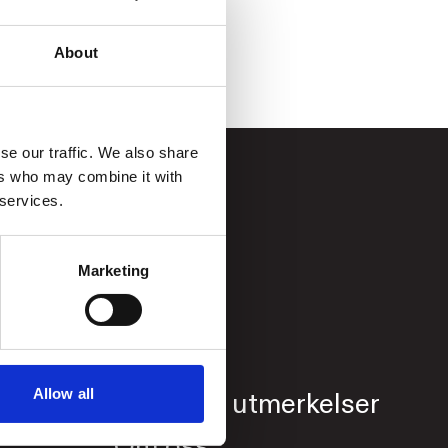
About
se our traffic. We also share
ers who may combine it with
 services.
Marketing
ert
Allow all
Priser og utmerkelser
Om oss