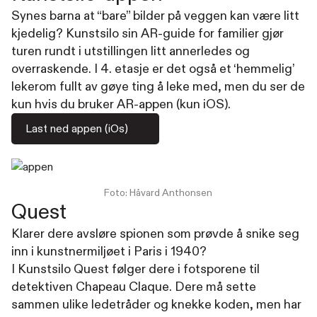
Synes barna at “bare” bilder på veggen kan være litt
kjedelig? Kunstsilo sin AR-guide for familier gjør
turen rundt i utstillingen litt annerledes og
overraskende. I 4. etasje er det også et ‘hemmelig’
lekerom fullt av gøye ting å leke med, men du ser de
kun hvis du bruker AR-appen (kun iOS).
Last ned appen (iOs)
Foto: Håvard Anthonsen
Quest
Klarer dere avsløre spionen som prøvde å snike seg
inn i kunstnermiljøet i Paris i 1940?
I Kunstsilo Quest følger dere i fotsporene til
detektiven Chapeau Claque. Dere må sette
sammen ulike ledetråder og knekke koden, men har