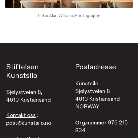
Foto: Alan Williams Photography
Stiftelsen
Postadresse
Kunstsilo
Kunstsilo
Sjølystveien 8
Sjølystveien 8,
4610 Kristiansand
4610 Kristiansand
NORWAY
Kontakt oss
:
Org.nummer
976 215
post@kunstsilo.no
834