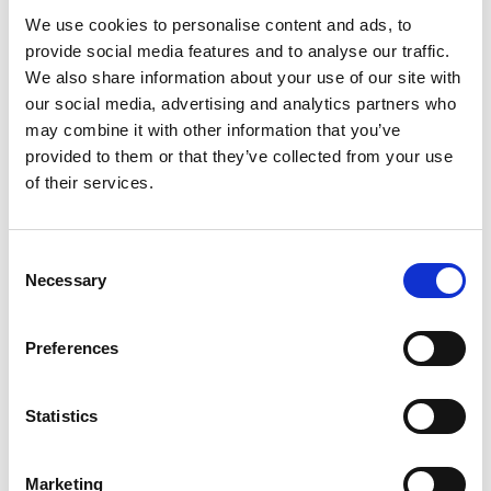
fra 1935, henger utenfor. Trer du inn i S-Lab,
We use cookies to personalise content and ads, to
kommer menneskene til live, gående og snakkende,
provide social media features and to analyse our traffic.
mens orkesteret spiller og karusellene går.
We also share information about your use of our site with
Les mer om Tivoli
our social media, advertising and analytics partners who
may combine it with other information that you’ve
provided to them or that they’ve collected from your use
of their services.
Foto: Håvard Anthonsen
Aktivitetshefte for familier
Consent
Hent ut aktivitetshefte for familier i Gjesteservice
Necessary
Selection
eller Multisalen og utforsk bygget! Heftet koster
ikke noe, men man må ha inngangsbillett for å gå inn
i utstillingene (barn opp til 18 år går gratis i
Preferences
utstillinger og henter ut billett i Gjesteservice).
Kjøp/hent inngangsbillett
Statistics
Marketing