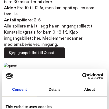
bare 30 minutter på dere.
Alder:
Fra 10 til 12 år, men kan også spilles som
famillie
Antall spillere
: 2-5
Alle spillere må i tillegg ha en inngangsbillett til
Kunstsilo (gratis for barn 0-18 år).
Kjøp
inngangsbillett her.
Medlemmer scanner
medlemsbevis ved inngang.
Kjøp gruppebillett til Quest
Tivoli
I vårt unike digitale formidlingsrom S-LAB i 2. etasje
får du en altoppslukende opplevelse. I Kunstsilos
Consent
Details
About
unike formidlingsrom rom for digitale opplevelser
kan du ut oktober oppleve en digital formidling av
verket
av Reidar Aulie. Originalen, et oljemaleri
Tivoli
This website uses cookies