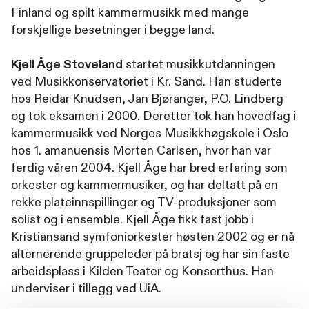
Finland og spilt kammermusikk med mange
forskjellige besetninger i begge land.
Kjell Åge Stoveland
startet musikkutdanningen
ved Musikkonservatoriet i Kr. Sand. Han studerte
hos Reidar Knudsen, Jan Bjøranger, P.O. Lindberg
og tok eksamen i 2000. Deretter tok han hovedfag i
kammermusikk ved Norges Musikkhøgskole i Oslo
hos 1. amanuensis Morten Carlsen, hvor han var
ferdig våren 2004. Kjell Åge har bred erfaring som
orkester og kammermusiker, og har deltatt på en
rekke plateinnspillinger og TV-produksjoner som
solist og i ensemble. Kjell Åge fikk fast jobb i
Kristiansand symfoniorkester høsten 2002 og er nå
alternerende gruppeleder på bratsj og har sin faste
arbeidsplass i Kilden Teater og Konserthus. Han
underviser i tillegg ved UiA.