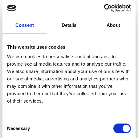
Ingrid Ose
er en engasjert, ung musiker som har
mye erfaring både som orkestermusiker og solist.
Hun er akkurat ferdig med sin mastergrad på
Consent
Details
About
Conservatoire National Superieur de Musique et de
Danse de Lyon der hun studerte for professor
Julien Beaudiment, og starta i haust i jobb som
This website uses cookies
alternerande solofløytist i Kristiansand
We use cookies to personalise content and ads, to
Symfoniorkester. Utenom dette har hun vikariert i
provide social media features and to analyse our traffic.
orkester som Oslo Filharmonien, Operaorkesteret,
We also share information about your use of our site with
Det Norske Kammerorkesteret og Opèra National
our social media, advertising and analytics partners who
de Lyon. Som solist har hun spelt med KORK og
may combine it with other information that you’ve
Arktisk Filharmoni, og hun har vunne en rekke
provided to them or that they’ve collected from your use
stipend, bl.a. TÆL-stipendet til Sparebank 1 og
of their services.
Furore-stipendet frå Sparebanken Sogn og
Fjordane.
Consent
Necessary
Selection