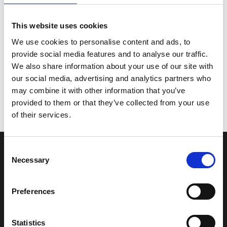
Barnevognparkering i multisalen
Vi anbefaler å ha baby i bæresele i etasjene, har du
This website uses cookies
behov får å låne – spør gjesteservice!
We use cookies to personalise content and ads, to
Vi gjør oppmerksom på at ledsagerbilletter krever
provide social media features and to analyse our traffic.
ledsagerbevis. Medlemmer må scanne medlemskortet sitt
We also share information about your use of our site with
sammen med omvisningsbillett.
our social media, advertising and analytics partners who
Kjøpte billetter refunderes ikke
may combine it with other information that you’ve
provided to them or that they’ve collected from your use
of their services.
Consent
Necessary
Selection
Stiftelsen
Postadresse
Kunstsilo
Preferences
Kunstsilo
Sjølystveien 8
Sjølystveien 8,
4610 Kristiansand
Statistics
4610 Kristiansand