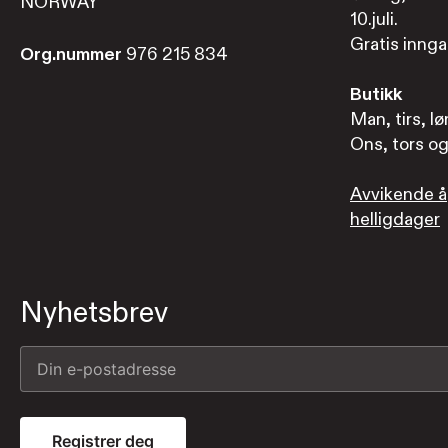
NORWAY
10.juli.
Gratis inngan
Org.nummer
976 215 834
Butikk
Man, tirs, lø
Ons, tors og 
Avvikende å
helligdager
Nyhetsbrev
Registrer deg