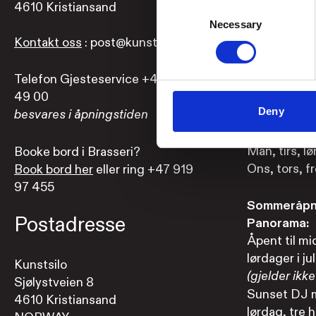
4610 Kristiansand
Man, tirs, lø
Consent
Ons, tors og
Necessary
Selection
Kontakt oss
: post@kunstsilo.no
Brasseri, 1.
Telefon Gjesteservice +47 38 07
Man-lør: 11-
49 00
Søndag: 11-
Deny
besvares i åpningstiden
Panorama, 9
Man, tirs, lø
Booke bord i Brasseri?
Ons, tors, fr
Book bord her
eller ring +47 919
97 455
Sommeråpni
Postadresse
Panorama:
Åpent til mi
lørdager i jul
Kunstsilo
(gjelder ikke 
Sjølystveien 8
Sunset DJ m
4610 Kristiansand
lørdag, tre h