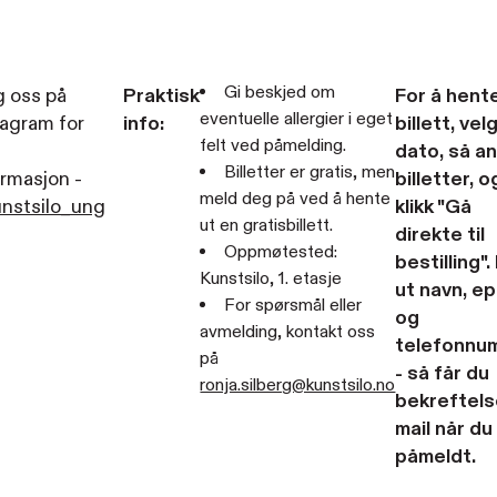
Gi beskjed om
g oss på
Praktisk
For å hent
eventuelle allergier i eget
tagram for
info:
billett, vel
felt ved påmelding.
dato, så an
Billetter er gratis, men
ormasjon -
billetter, o
meld deg på ved å hente
nstsilo_ung
klikk "Gå
ut en gratisbillett.
direkte til
Oppmøtested:
bestilling". 
Kunstsilo, 1. etasje
ut navn, e
For spørsmål eller
og
avmelding, kontakt oss
telefonnu
på
- så får du
ronja.silberg@kunstsilo.no
bekreftels
mail når du
påmeldt.