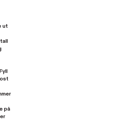
e ut
g
tall
g
Fyll
post
mmer
e på
 er