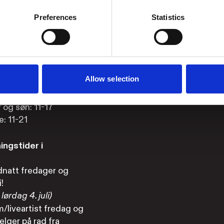
Instagram
r og søn: 11–17
 fre: 11–21
YouTube
Preferences
Statistics
LinkedIn
 etasje
22
19
Allow selection
. etasje
r og søn: 11-17
e: 11-21
ngstider i
dnatt fredager og
i!
lørdag 4. juli)
/liveartist fredag og
elger på rad fra