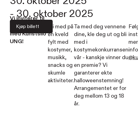
30. oktober 2025
-
30. oktober 2025
Vi inviterer til
halloweenfest
Bli med på
Ta med deg vennene
Føl
Kjøp billett
med Kunstsilo
en kveld
dine, kle deg ut og bli
ins
UNG!
fylt med
med i
mer
kostymer,
kostymekonkurransen
inf
musikk,
vår - kanskje vinner du
@ku
snacks og
en premie? Vi
skumle
garanterer ekte
aktiviteter.
halloweenstemning!
Arrangementet er for
deg mellom 13 og 18
år.