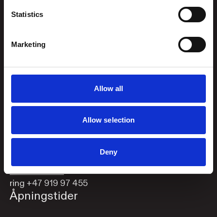
Kunstsilo
Statistics
Sjølystveien 8
Sjølystveien 8,
4610 Kristiansand
4610 Kristiansand
Marketing
NORWAY
Kontakt oss
:
Org.nummer
976 215
post@kunstsilo.no
834
Allow all
Telefon Gjesteservice
+47 38 07 49 00
Allow selection
besvares i
åpningstiden
Deny
Booke bord i Brasseri?
Book bord her
eller
ring +47 919 97 455
Åpningstider