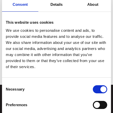
Consent
Details
About
Multisalen kun for unge. Her kan du bare henge
med venner, slappe av, lage noe, gjøre lekser – det
er helt opp til deg. Vi har spill og hobbymateriell, og
This website uses cookies
snacks. Verkstedsaktivitetene krever påmelding
pga begrenset kapasitet, men du kan alltid komme
We use cookies to personalise content and ads, to
og henge. Alt er gratis!
provide social media features and to analyse our traffic.
We also share information about your use of our site with
our social media, advertising and analytics partners who
Nevnte vi at det er gratis wifi og stikkkontakter? Føl
may combine it with other information that you’ve
provided to them or that they’ve collected from your use
deg som hjemme.
of their services.
Consent
Necessary
Selection
Stiftelsen
Postadresse
Preferences
Kunstsilo