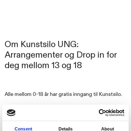
Om Kunstsilo UNG:
Arrangementer og Drop in for
deg mellom 13 og 18
Alle mellom 0-18 år har gratis inngang til Kunstsilo.
Hver torsdag og fredag fra kl. 17.00-20.30 er
Multisalen kun for unge. Her kan du bare henge
Consent
Details
About
med venner, slappe av, lage noe, gjøre lekser – det