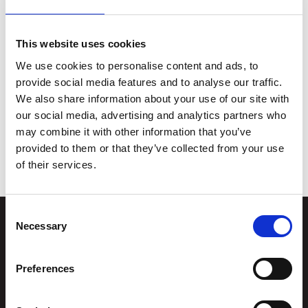
er helt opp til deg. Vi har spill og hobbymateriell, og
snacks. Verkstedsaktivitetene krever påmelding
This website uses cookies
pga begrenset kapasitet, men du kan alltid komme
og henge. Alt er gratis!
We use cookies to personalise content and ads, to
provide social media features and to analyse our traffic.
We also share information about your use of our site with
Nevnte vi at det er gratis wifi og stikkkontakter? Føl
our social media, advertising and analytics partners who
deg som hjemme.
may combine it with other information that you’ve
provided to them or that they’ve collected from your use
of their services.
Consent
Necessary
Selection
Stiftelsen
Postadresse
Kunstsilo
Preferences
Kunstsilo
Sjølystveien 8
Sjølystveien 8,