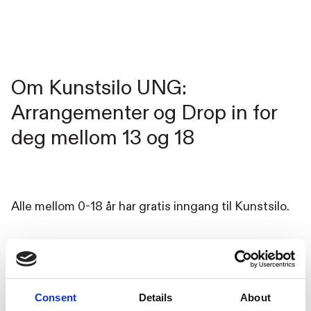
Om Kunstsilo UNG:
Arrangementer og Drop in for
deg mellom 13 og 18
Alle mellom 0-18 år har gratis inngang til Kunstsilo.
Hver torsdag og fredag fra kl. 17.00-20.30 er
Multisalen kun for unge. Her kan du bare henge
med venner, slappe av, lage noe, gjøre lekser – det
Consent
Details
About
er helt opp til deg. Vi har spill og hobbymateriell, og