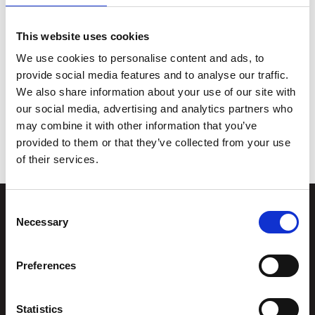
snacks. Verkstedsaktivitetene krever påmelding
pga begrenset kapasitet, men du kan alltid komme
This website uses cookies
og henge. Alt er gratis!
We use cookies to personalise content and ads, to
provide social media features and to analyse our traffic.
We also share information about your use of our site with
Nevnte vi at det er gratis wifi og stikkkontakter? Føl
our social media, advertising and analytics partners who
deg som hjemme.
may combine it with other information that you’ve
provided to them or that they’ve collected from your use
of their services.
Consent
Necessary
Selection
Stiftelsen
Postadresse
Kunstsilo
Preferences
Kunstsilo
Sjølystveien 8
Sjølystveien 8,
Statistics
4610 Kristiansand
4610 Kristiansand