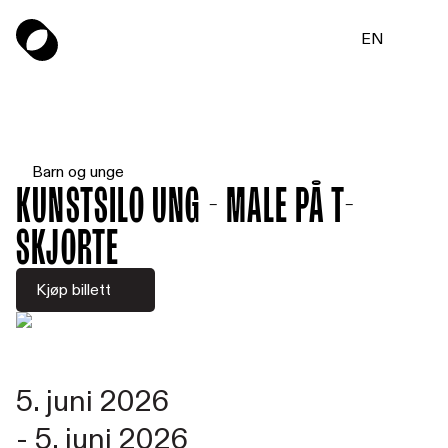
EN
Barn og unge
Kunstsilo UNG - Male på t-
skjorte
Kjøp billett
5. juni 2026
-
5. juni 2026