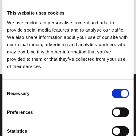
snacks. Verkstedsaktivitetene krever påmelding
pga begrenset kapasitet, men du kan alltid komme
This website uses cookies
og henge. Alt er gratis!
We use cookies to personalise content and ads, to
provide social media features and to analyse our traffic.
We also share information about your use of our site with
Nevnte vi at det er gratis wifi og stikkkontakter? Føl
our social media, advertising and analytics partners who
deg som hjemme.
may combine it with other information that you’ve
provided to them or that they’ve collected from your use
of their services.
Consent
Necessary
Selection
Stiftelsen
Postadresse
Kunstsilo
Preferences
Kunstsilo
Sjølystveien 8
Sjølystveien 8,
4610 Kristiansand
4610 Kristiansand
Statistics