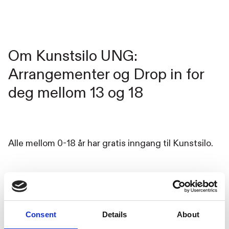
Om Kunstsilo UNG:
Arrangementer og Drop in for
deg mellom 13 og 18
Alle mellom 0-18 år har gratis inngang til Kunstsilo.
Hver torsdag og fredag fra kl. 17.00-20.30 er
Multisalen kun for unge. Her kan du bare henge
med venner, slappe av, lage noe, gjøre lekser – det
Consent
Details
About
er helt opp til deg. Vi har spill og hobbymateriell, og