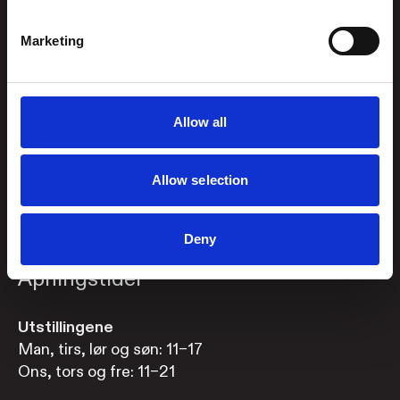
NORWAY
Kontakt oss
:
Marketing
Org.nummer
976 215
post@kunstsilo.no
834
Telefon Gjesteservice
+47 38 07 49 00
Allow all
besvares i
åpningstiden
Allow selection
Booke bord i Brasseri?
Book bord her
eller
Deny
ring +47 919 97 455
Åpningstider
Utstillingene
Man, tirs, lør og søn: 11–17
Ons, tors og fre: 11–21