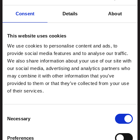
Stiftelsen
Postadresse
Kunstsilo
Consent
Details
About
Kunstsilo
Sjølystveien 8
Sjølystveien 8,
This website uses cookies
4610 Kristiansand
4610 Kristiansand
NORWAY
We use cookies to personalise content and ads, to
provide social media features and to analyse our traffic.
Kontakt oss
:
We also share information about your use of our site with
Org.nummer
976 215
post@kunstsilo.no
our social media, advertising and analytics partners who
834
may combine it with other information that you’ve
Telefon Gjesteservice
provided to them or that they’ve collected from your use
+47 38 07 49 00
of their services.
besvares i
åpningstiden
Consent
Booke bord i Brasseri?
Necessary
Selection
Book bord her
eller
ring +47 919 97 455
Preferences