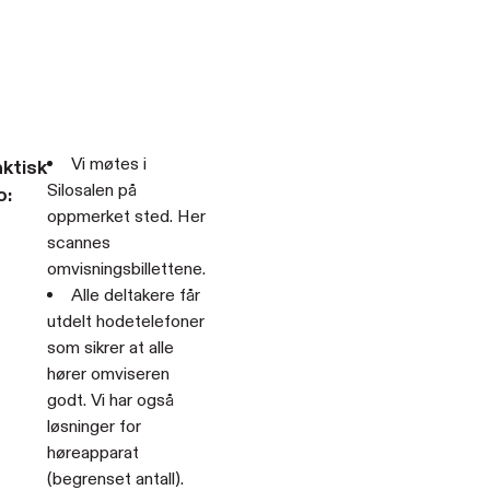
Vi møtes i
ktisk
Silosalen på
o:
oppmerket sted. Her
scannes
omvisningsbillettene.
Alle deltakere får
utdelt hodetelefoner
som sikrer at alle
hører omviseren
godt. Vi har også
løsninger for
høreapparat
(begrenset antall).