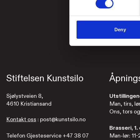
Deny
Stiftelsen Kunstsilo
Åpnings
Sjølystveien 8,
Utstillinge
4610 Kristiansand
Man, tirs, lø
Ons, tors og
Kontakt oss
: post@kunstsilo.no
Brasseri, 1.
Telefon Gjesteservice +47 38 07
Man-lør: 11-