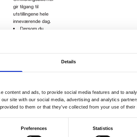
gir tilgang til
utstillingene hele
inneværende dag.
Dersom du
allerede har kjøpt
inngangsbillett til
utstillingene denne
dagen, kan du velge
Details
billetten «har
inngangsbillett».
Kjøpte billetter
refunderes ikke.
e content and ads, to provide social media features and to analy
 our site with our social media, advertising and analytics partn
 provided to them or that they’ve collected from your use of their
Preferences
Statistics