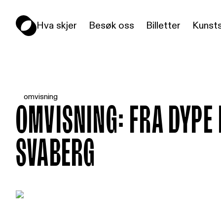
Hva skjer
Besøk oss
Billetter
Kunsts
omvisning
Omvisning: Fra dype 
svaberg