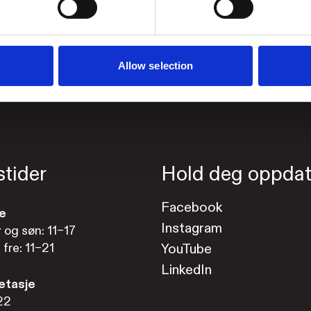
Allow selection
tider
Hold deg oppdat
Facebook
ne
Instagram
r og søn: 11–17
 fre: 11–21
YouTube
LinkedIn
 etasje
22