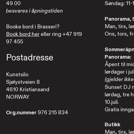
49 00
Søndag: 11-
besvares i åpningstiden
Panorama, 9
Man, tirs, lø
Booke bord i Brasseri?
Ons, tors, fr
Book bord her
eller ring +47 919
97 455
Sommeråpni
Postadresse
Panorama:
Åpent til mi
lørdager i jul
Kunstsilo
(gjelder ikke 
Sjølystveien 8
Sunset DJ m
4610 Kristiansand
lørdag, tre h
NORWAY
10.juli.
Gratis inngan
Org.nummer
976 215 834
Butikk
Man, tirs, lø