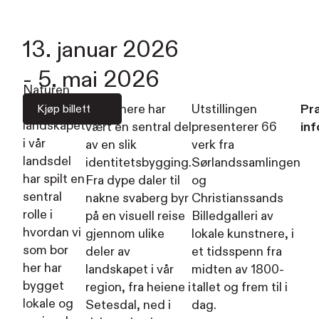
13. januar 2026
-
5. mai 2026
Naturen
og
Kunstnere har
Utstillingen
Pra
Kjøp billett
landskapet
vært en sentral del
presenterer 66
inf
i vår
av en slik
verk fra
landsdel
identitetsbygging.
Sørlandssamlingen
har spilt en
Fra dype daler til
og
sentral
nakne svaberg byr
Christianssands
rolle i
på en visuell reise
Billedgalleri av
hvordan vi
gjennom ulike
lokale kunstnere, i
som bor
deler av
et tidsspenn fra
her har
landskapet i vår
midten av 1800-
bygget
region, fra heiene i
tallet og frem til i
lokale og
Setesdal, ned i
dag.