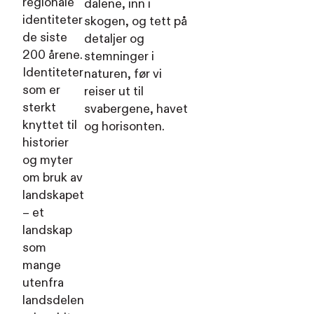
regionale
dalene, inn i
identiteter
skogen, og tett på
de siste
detaljer og
200 årene.
stemninger i
Identiteter
naturen, før vi
som er
reiser ut til
sterkt
svabergene, havet
knyttet til
og horisonten.
historier
og myter
om bruk av
landskapet
– et
landskap
som
mange
utenfra
landsdelen