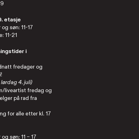
19
. etasje
r og søn: 11-17
e: 11-21
ngstider i
dnatt fredager og
i!
lørdag 4. juli)
/liveartist fredag og
elger på rad fra
g for alle etter kl. 17
r og søn: 11 – 17