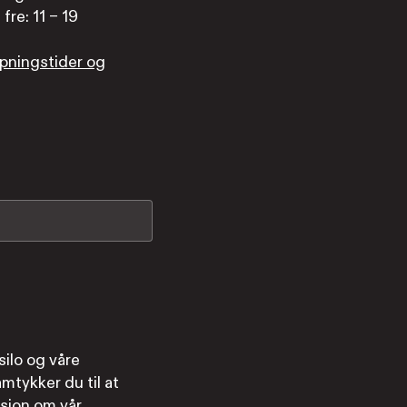
fre: 11 – 19
pningstider og
ilo og våre
mtykker du til at
sjon om vår