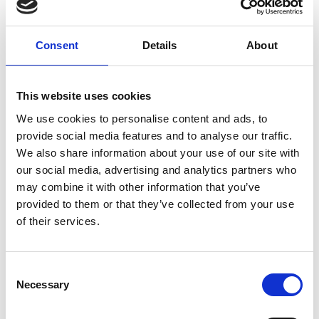
Consent
Details
About
Praktisk informasjon:
This website uses cookies
Vi gjør oppmerksom på at det er unummererte seter
We use cookies to personalise content and ads, to
denne kvelden
provide social media features and to analyse our traffic.
Dørene åpner 30 minutter før arrangementsstart, kl.
We also share information about your use of our site with
18:30
our social media, advertising and analytics partners who
Kjøpte billetter refunderes ikke.
may combine it with other information that you’ve
Brasseriets kjøkken holder åpent – bordreservasjon
provided to them or that they’ve collected from your use
anbefales
via nettsidene våre
eller ring +47 919 97 455.
Se
of their services.
menyen her!
Consent
Necessary
Selection