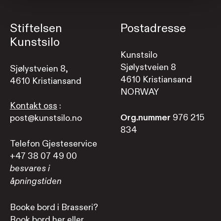
Stiftelsen
Postadresse
Kunstsilo
Kunstsilo
Sjølystveien 8
Sjølystveien 8,
4610 Kristiansand
4610 Kristiansand
NORWAY
Kontakt oss
:
Org.nummer
976 215
post@kunstsilo.no
834
Telefon Gjesteservice
+47 38 07 49 00
besvares i
åpningstiden
Booke bord i Brasseri?
Book bord her
eller