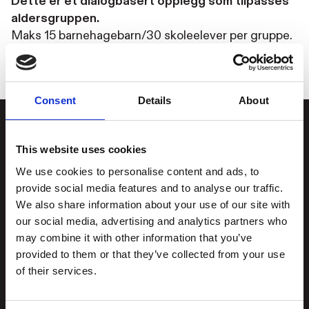
Dette er et dialogbasert opplegg som tilpasses
aldersgruppen.
Maks 15 barnehagebarn/30 skoleelever per gruppe.
Consent
Details
About
Stiftelsen
Postadresse
This website uses cookies
Kunstsilo
We use cookies to personalise content and ads, to
provide social media features and to analyse our traffic.
Kunstsilo
We also share information about your use of our site with
Sjølystveien 8
Sjølystveien 8,
our social media, advertising and analytics partners who
4610 Kristiansand
4610 Kristiansand
may combine it with other information that you’ve
NORWAY
provided to them or that they’ve collected from your use
Kontakt oss
:
of their services.
Org.nummer
976 215
post@kunstsilo.no
834