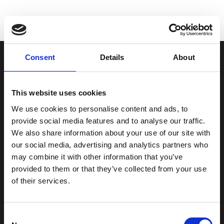
Consent
Details
About
Stiftelsen
Postadresse
Kunstsilo
This website uses cookies
Kunstsilo
We use cookies to personalise content and ads, to
Sjølystveien 8
Sjølystveien 8,
provide social media features and to analyse our traffic.
4610 Kristiansand
4610 Kristiansand
We also share information about your use of our site with
NORWAY
our social media, advertising and analytics partners who
may combine it with other information that you’ve
Kontakt oss
:
provided to them or that they’ve collected from your use
Org.nummer
976 215
post@kunstsilo.no
of their services.
834
Telefon Gjesteservice
+47 38 07 49 00
Consent
besvares i