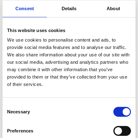
arrangementet, anbefaler vi å booke bord i Brasseri
Consent
Details
About
via nettsidene våre
eller ring +47 919 97 455.
Se
menyen her!
This website uses cookies
We use cookies to personalise content and ads, to
provide social media features and to analyse our traffic.
We also share information about your use of our site with
our social media, advertising and analytics partners who
Informasjon til medlemmer:
may combine it with other information that you’ve
provided to them or that they’ve collected from your use
of their services.
For å få medlemspris på billetten må du være
innlogget med en webprofil tilknyttet et gyldig
medlemskap.
Consent
Necessary
Selection
Du vil da få
10 % rabatt
i handlekurven.
Preferences