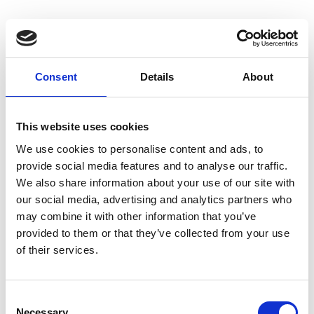
Erkki Salmenhaara: Sonatina for 2 violinsJindřich
Feld - Duo concertant
Consent
Details
About
Torsdag 5 desember kl.14.00
This website uses cookies
We use cookies to personalise content and ads, to
Kammerkonsert tre studenter fra UIA.
provide social media features and to analyse our traffic.
We also share information about your use of our site with
our social media, advertising and analytics partners who
Det er ikke ofte en hører musikk for tuba og fløyte.
may combine it with other information that you’ve
Det får du på denne konserten! Det blir også musikk
provided to them or that they’ve collected from your use
inspirert av dansemusikk fra Romania, og Brasiliansk
of their services.
musikk inspirert av Bach.
Consent
Alfi Kabiljo: In the garden of the Clown
Necessary