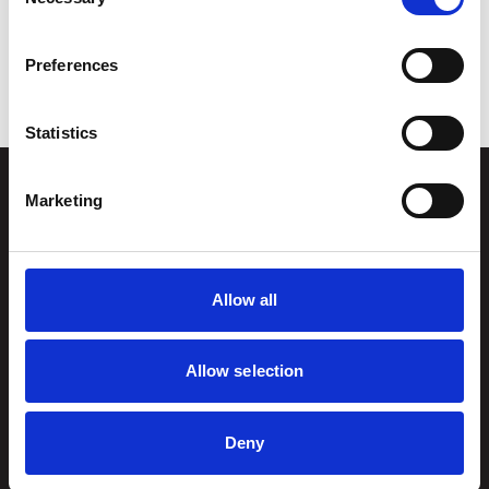
Selection
Béla Bartók: Romanian Folk Dances for flute and guitar
Heitor Villa Lobos: Bachianas Brasilieras no. 6
Preferences
Statistics
Marketing
Stiftelsen
Postal adress
Kunstsilo
Kunstsilo
Allow all
Sjølystveien 8
Sjølystveien 8,
4610 Kristiansand
4610 Kristiansand
NORWAY
Allow selection
Norway
post@kunstsilo.no
Deny
Phone: +47 38 07 49