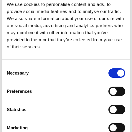
We use cookies to personalise content and ads, to
provide social media features and to analyse our traffic.
Dette er en sjelden mulighet til å komme tett på
We also share information about your use of our site with
our social media, advertising and analytics partners who
historiene bak Tangen-samlingen – fortalt av
may combine it with other information that you’ve
mannen som har bygget den.
provided to them or that they’ve collected from your use
of their services.
Velkommen!
Consent
Necessary
Selection
Preferences
PRAKTISK INFORMASJON
Statistics
Vi inviterer alle til avduking av en ny skulptur på
Kanalplassen utendørs kl. 17.
Marketing
Selve samtalen starter kl. 18 i Silosalen og blir etterfulgt