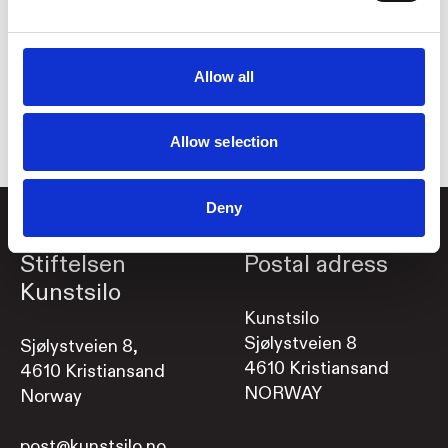
av en minikonsert.
Det vil være begrenset antall sitteplasser.
Billetten gir tilgang til alle museets utstillinger denne
Allow all
dagen.
Allow selection
Deny
Stiftelsen
Postal adress
Kunstsilo
Kunstsilo
Sjølystveien 8
Sjølystveien 8,
4610 Kristiansand
4610 Kristiansand
NORWAY
Norway
post@kunstsilo.no