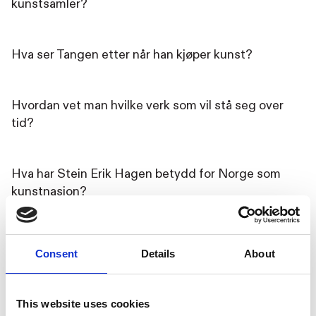
kunstsamler?
Hva ser Tangen etter når han kjøper kunst?
Hvordan vet man hvilke verk som vil stå seg over
tid?
Hva har Stein Erik Hagen betydd for Norge som
kunstnasjon?
Og hvordan foregår et oppkjøp som hele kunst-
Consent
Details
About
Norge snakker om?
This website uses cookies