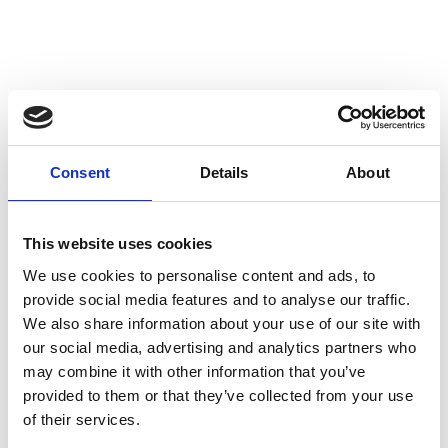
Om Kunstsilo UNG:
Arrangementer og Drop in for
Consent
Details
About
deg mellom 13 og 18
This website uses cookies
We use cookies to personalise content and ads, to
Alle mellom 0-18 år har gratis inngang til Kunstsilo.
provide social media features and to analyse our traffic.
We also share information about your use of our site with
our social media, advertising and analytics partners who
Hver torsdag og fredag fra kl. 17.00-20.30 er
may combine it with other information that you’ve
Multisalen kun for unge. Her kan du bare henge
provided to them or that they’ve collected from your use
med venner, slappe av, lage noe, gjøre lekser – det
of their services.
er helt opp til deg. Vi har spill og hobbymateriell, og