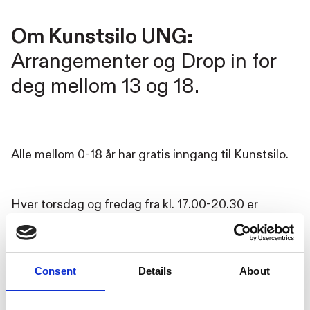
Om Kunstsilo UNG:
Arrangementer og Drop in for
deg mellom 13 og 18.
Alle mellom 0-18 år har gratis inngang til Kunstsilo.
Hver torsdag og fredag fra kl. 17.00-20.30 er
Multisalen kun for unge. Her kan du henge med
venner, slappe av, lage noe, gjøre lekser – det er
helt opp til deg. Vi har spill, hobbymateriell og
Consent
Details
About
snacks. Verkstedsaktivitetene krever påmelding
pga begrenset kapasitet, men du kan alltid komme
og henge. Alt er gratis!