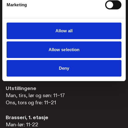
Marketing
834
Telefon Gjesteservice
+47 38 07 49 00
besvares i
Allow all
åpningstiden
Allow selection
Booke bord i Brasseri?
Book bord her
eller
ring +47 919 97 455
Deny
Åpningstider
Utstillingene
Man, tirs, lør og søn: 11–17
Ons, tors og fre: 11–21
Brasseri, 1. etasje
Man-lør: 11-22