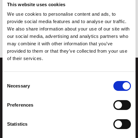
This website uses cookies
We use cookies to personalise content and ads, to
Nevnte vi at det er gratis wifi og stikkkontakter? Føl
provide social media features and to analyse our traffic.
deg som hjemme.
We also share information about your use of our site with
our social media, advertising and analytics partners who
may combine it with other information that you’ve
provided to them or that they’ve collected from your use
of their services.
Consent
Stiftelsen
Postadresse
Necessary
Selection
Kunstsilo
Kunstsilo
Preferences
Sjølystveien 8
Sjølystveien 8,
4610 Kristiansand
4610 Kristiansand
NORWAY
Statistics
Kontakt oss
:
Org.nummer
976 215
post@kunstsilo.no