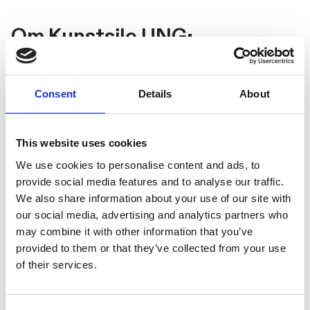
Om Kunstsilo UNG:
Arrangementer og Drop in for
deg mellom 13 og 18.
Consent
Details
About
This website uses cookies
Alle mellom 0-18 år har gratis inngang til Kunstsilo.
We use cookies to personalise content and ads, to
provide social media features and to analyse our traffic.
We also share information about your use of our site with
Hver torsdag og fredag fra kl. 17.00-20.30 er
our social media, advertising and analytics partners who
Multisalen kun for unge. Her kan du henge med
may combine it with other information that you’ve
venner, slappe av, lage noe, gjøre lekser – det er
provided to them or that they’ve collected from your use
helt opp til deg. Vi har spill, hobbymateriell og
of their services.
snacks. Verkstedsaktivitetene krever påmelding
pga begrenset kapasitet, men du kan alltid komme
og henge. Alt er gratis!