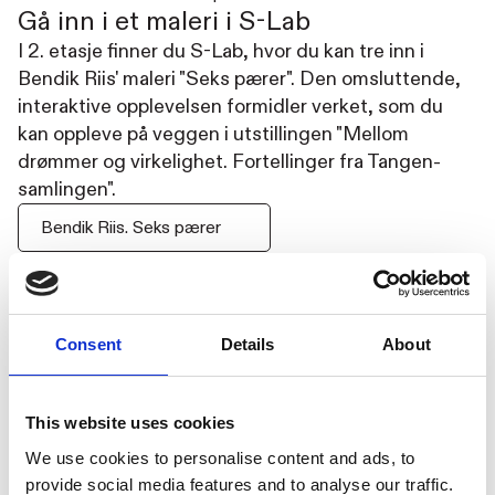
Gå inn i et maleri i S-Lab
I 2. etasje finner du S-Lab, hvor du kan tre inn i
Bendik Riis' maleri "Seks pærer". Den omsluttende,
interaktive opplevelsen formidler verket, som du
kan oppleve på veggen i utstillingen "Mellom
drømmer og virkelighet. Fortellinger fra Tangen-
samlingen".
Bendik Riis. Seks pærer
Consent
Details
About
Sommermeny i Brasseri
Brasseriets kokker står klar til å servere deg deilige
This website uses cookies
retter til både lunsj og middag, og har noe for både
We use cookies to personalise content and ads, to
unge og voksne ganer. Reserver gjerne bord!
provide social media features and to analyse our traffic.