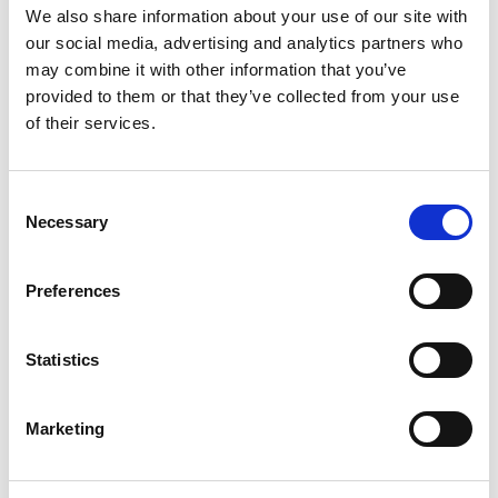
Utservering har kun drop-in. Brasseriet har åpent
We also share information about your use of our site with
hver dag fra 11 - 22 ( søndager 11 - 19).
our social media, advertising and analytics partners who
Les mer om Brasseri og se meny
may combine it with other information that you’ve
provided to them or that they’ve collected from your use
of their services.
Consent
Sommervarer og suvenirer i Kunstsilo
Necessary
Selection
shop
I Kunstsilo Shop har vi unike kvalitetsvarer for store
Preferences
og små. Her finner du et bredt og inspirerende
utvalg av kunst- og designprodukter, nøye utvalgt
Statistics
for å gi deg en unik opplevelse og flotte minner fra
ditt besøk hos oss.
Marketing
Butikk