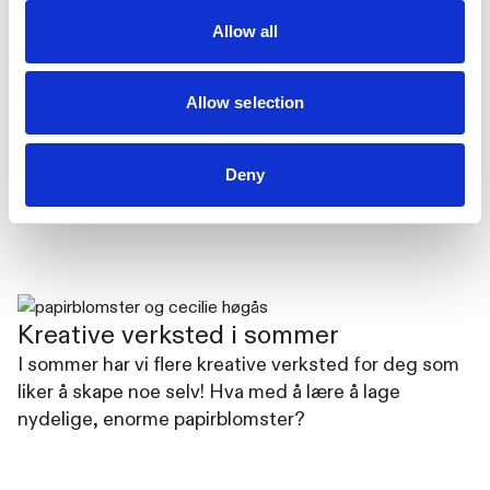
Allow all
Kunst i Kuling
Allow selection
På vår terrasse i 5. etasje kan du sitte og oppleve
været på kroppen, og nyte våre skulpturer.
Deny
Kunst i kuling
Kreative verksted i sommer
I sommer har vi flere kreative verksted for deg som
liker å skape noe selv! Hva med å lære å lage
nydelige, enorme papirblomster?